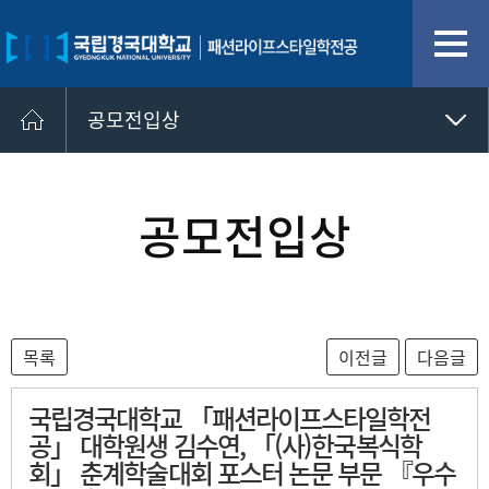
공모전입상
멘토링
자격증
공모전입상
취업정보
공모전입상
취업정보 사이트
취업게시판
국립경국대학교 「패션라이프스타일학전
공」 대학원생 김수연, 「(사)한국복식학
회」 춘계학술대회 포스터 논문 부문 『우수