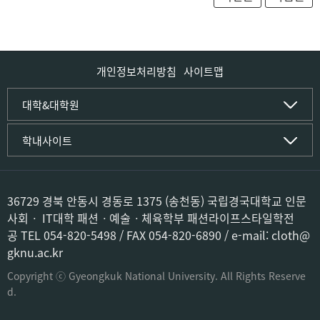
개인정보처리방침
사이트맵
인문사회·IT대학
대학&대학원
인문·문화학부
국립경국대학교
학내사이트
국어국문학전공
(재)국립경국대학교발전기금
중국어문·문화학전공
글로컬인재양성관(고시원)
한자문화콘텐츠학전공
공동실험실습관
문화유산학전공
공용S/W관리시스템
36729 경북 안동시 경동로 1375 (송천동) 국립경국대학교 인문
미디어문화커뮤니케이션학전공
공자학원
사회ㆍ IT대학 패션ㆍ예술ㆍ체육학부 패션라이프스타일학전
사학전공
공학교육인증시스템
공 TEL 054-820-5498 / FAX 054-820-6890 / e-mail: cloth@
과학영재교육원
컴퓨터·소프트웨어공학부
gknu.ac.kr
교육혁신본부
컴퓨터공학전공
도서관
Copyright ⓒ Gyeongkuk National University. All Rights Reserve
소프트웨어융합전공
미래교육센터
d.
박물관
사회과학부
산학협력단