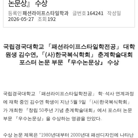
논문상』 수상
등록인
패션라이프스타일학과
글번호
164241
작성일
2026-05-27
조회
192
국립경국대학교
「
패션라이프스타일학전공
」
대학
,
(
)
원생 김수연
「
사
한국복식학회
」
춘계학술대회
포스터 논문 부문
『
우수논문상
』
수상
·
국립경국대학교
「
패션라이프스타일학전공
」
학
석사 연계과정
5
9
(
)
에 재학 중인 김수연 학생이 지난
월
일
「
사
한국복식학회
」
50
가 개최한
『
창립
주년 기념 춘계학술대회
』
에서 포스터 논문
.
부문
『
우수논문상
』
을 수상하는 영광을 안았다
“1980
2000
수상 논문 제목은
년대부터
년대 패션디자인에 나타난