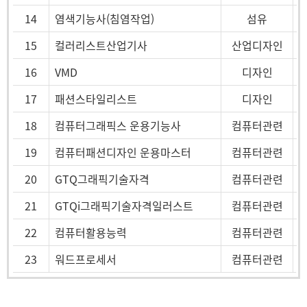
14
염색기능사(침염작업)
섬유
15
컬러리스트산업기사
산업디자인
16
VMD
디자인
17
패션스타일리스트
디자인
18
컴퓨터그래픽스 운용기능사
컴퓨터관련
19
컴퓨터패션디자인 운용마스터
컴퓨터관련
20
GTQ그래픽기술자격
컴퓨터관련
21
GTQi그래픽기술자격일러스트
컴퓨터관련
22
컴퓨터활용능력
컴퓨터관련
23
워드프로세서
컴퓨터관련