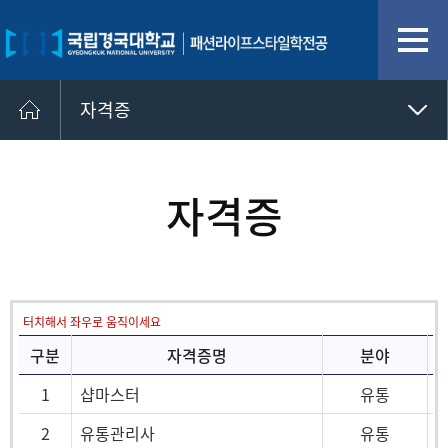
자격증
멘토링
자격증
자격증
취업정보
공모전입상
취업정보 사이트
취업게시판
터치해서 좌우로 움직이세요
구분
자격증명
분야
1
샵마스터
유통
2
유통관리사
유통