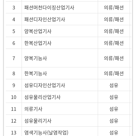
3
패션머천다이징산업기사
의류/패션
4
패션디자인산업기사
의류/패션
5
양복산업기사
의류/패션
6
한복산업기사
의류/패션
7
양복기능사
의류/패션
8
한복기능사
의류/패션
9
섬유디자인산업기사
섬유
10
섬유물리산업기사
섬유
11
의류기사
섬유
12
섬유물리기사
섬유
13
염색기능사(날염작업)
섬유